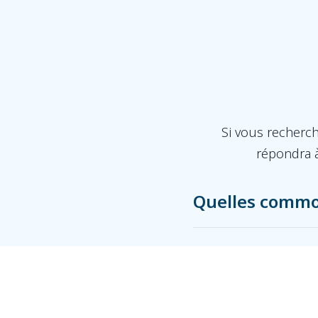
Si vous recherc
répondra à
Quelles commod
Quelle est la p